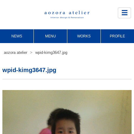
Site
Footer
☰
NEWS
MENU
WORKS
PROFILE
>
aozora atelier
wpid-kimg3647.jpg
wpid-kimg3647.jpg