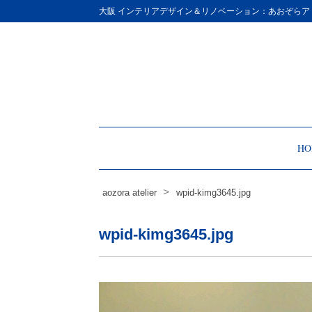
Site
大阪 インテリアデザイン＆リノベーション：あおぞらア
Footer
HO
>
aozora atelier
wpid-kimg3645.jpg
wpid-kimg3645.jpg