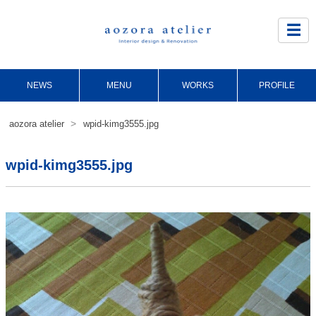
Site
Footer
☰
NEWS
MENU
WORKS
PROFILE
>
aozora atelier
wpid-kimg3555.jpg
wpid-kimg3555.jpg