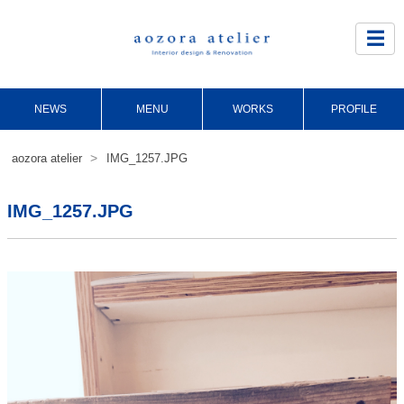
Site
Footer
☰
NEWS
MENU
WORKS
PROFILE
>
aozora atelier
IMG_1257.JPG
IMG_1257.JPG