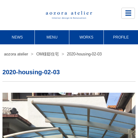
Site
Footer
☰
NEWS
MENU
WORKS
PROFILE
>
>
aozora atelier
OM様邸住宅
2020-housing-02-03
2020-housing-02-03