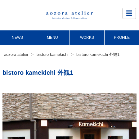
Site
Footer
☰
NEWS
MENU
WORKS
PROFILE
>
>
aozora atelier
bistoro kamekichi
bistoro kamekichi 外観1
bistoro kamekichi 外観1