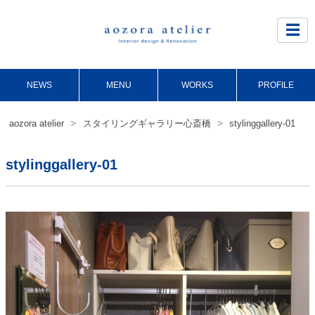
Site
Footer
☰
NEWS
MENU
WORKS
PROFILE
>
>
aozora atelier
スタイリングギャラリー心斎橋
stylinggallery-01
stylinggallery-01