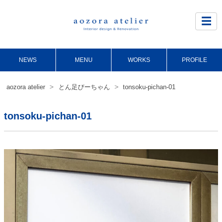
Site
Footer
☰
NEWS
MENU
WORKS
PROFILE
>
>
aozora atelier
とん足びーちゃん
tonsoku-pichan-01
tonsoku-pichan-01