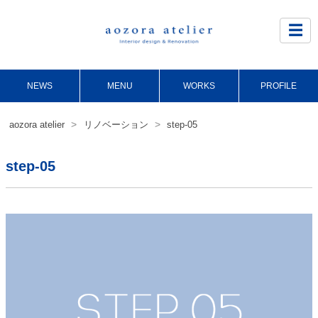
Site
Footer
☰
NEWS
MENU
WORKS
PROFILE
>
>
aozora atelier
リノベーション
step-05
step-05