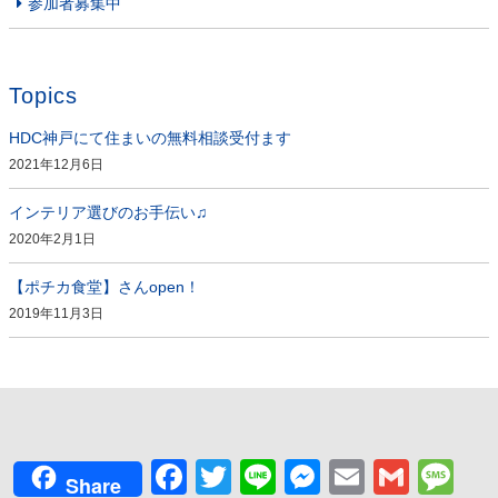
参加者募集中
Topics
HDC神戸にて住まいの無料相談受付ます
2021年12月6日
インテリア選びのお手伝い♫
2020年2月1日
【ポチカ食堂】さんopen！
2019年11月3日
Facebook
Twitter
Line
Messenger
Email
Gmai
Me
Share