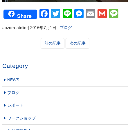
Facebook
Twitter
Line
Messenger
Email
Gmai
Me
Share
aozora-atelier
|
2016年7月1日
|
ブログ
前の記事
次の記事
Category
NEWS
ブログ
レポート
ワークショップ