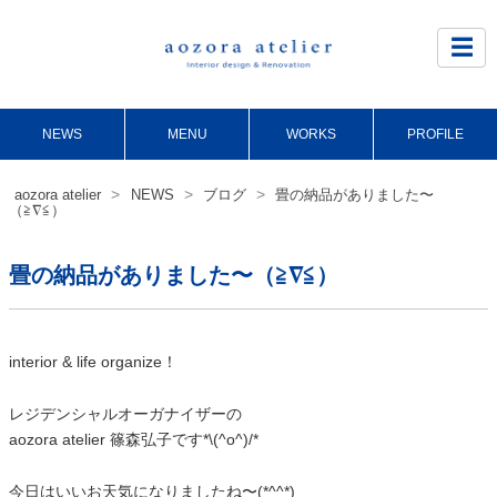
Site
Footer
☰
NEWS
MENU
WORKS
PROFILE
>
>
>
aozora atelier
NEWS
ブログ
畳の納品がありました〜
（≧∇≦）
畳の納品がありました〜（≧∇≦）
interior & life organize！
レジデンシャルオーガナイザーの
aozora atelier 篠森弘子です*\(^o^)/*
今日はいいお天気になりましたね〜(*^^*)