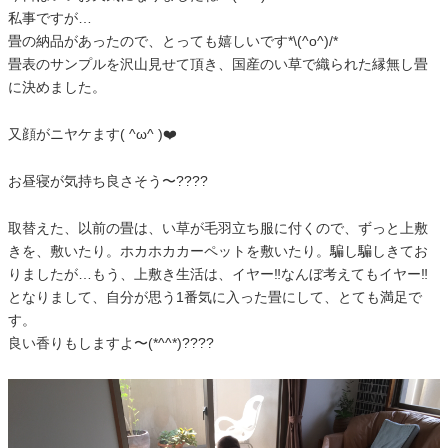
私事ですが…
畳の納品があったので、とっても嬉しいです*\(^o^)/*
畳表のサンプルを沢山見せて頂き、国産のい草で織られた縁無し畳
に決めました。
又顔がニヤケます( ^ω^ )❤️
お昼寝が気持ち良さそう〜????
取替えた、以前の畳は、い草が毛羽立ち服に付くので、ずっと上敷
きを、敷いたり。ホカホカカーペットを敷いたり。騙し騙しきてお
りましたが…もう、上敷き生活は、イヤー‼️なんぼ考えてもイヤー‼️
となりまして、自分が思う1番気に入った畳にして、とても満足で
す。
良い香りもしますよ〜(*^^*)????