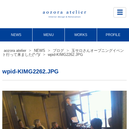
Site
Footer
☰
NEWS
MENU
WORKS
PROFILE
>
>
>
aozora atelier
NEWS
ブログ
玉サロさんオープニングイベン
>
ト行って来ました(^-^)/
wpid-KIMG2262.JPG
wpid-KIMG2262.JPG