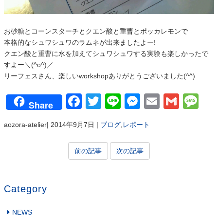
お砂糖とコーンスターチとクエン酸と重曹とポッカレモンで
本格的なシュワシュワのラムネが出来ましたよー!
クエン酸と重曹に水を加えてシュワシュワする実験も楽しかったで
すよー＼(^o^)／
リーフェスさん、楽しいworkshopありがとうございました(^^)
Facebook
Twitter
Line
Messenger
Email
Gmai
Me
Share
aozora-atelier
|
2014年9月7日
|
ブログ
,
レポート
前の記事
次の記事
Category
NEWS