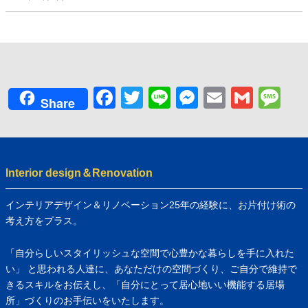
Facebook
Twitter
Line
Messenger
Email
Gmai
Me
Share
Interior design＆Renovation
インテリアデザイン＆リノベーション25年の経験に、お片付け術の
考え方をプラス。
「自分らしいスタイリッシュな空間で心豊かな暮らしを手に入れた
い」 と思われる人達に、あなただけの空間づくり、ご自分で維持で
きるスキルをお伝えし、「自分にとって居心地いい機能する居場
所」づくりのお手伝いをいたします。