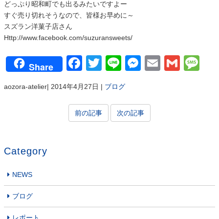
どっぷり昭和町でも出るみたいですよー
すぐ売り切れそうなので、皆様お早めに～
スズラン洋菓子店さん
Http://www.facebook.com/suzuransweets/
Facebook
Twitter
Line
Messenger
Email
Gmai
Me
Share
aozora-atelier
|
2014年4月27日
|
ブログ
前の記事
次の記事
Category
NEWS
ブログ
レポート