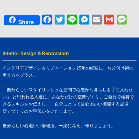
Facebook
Twitter
Line
Messenger
Email
Gmai
Me
Share
Interior design＆Renovation
インテリアデザイン＆リノベーション25年の経験に、お片付け術の
考え方をプラス。
「自分らしいスタイリッシュな空間で心豊かな暮らしを手に入れた
い」 と思われる人達に、あなただけの空間づくり、ご自分で維持で
きるスキルをお伝えし、「自分にとって居心地いい機能する居場
所」づくりのお手伝いをいたします。
自分らしい心地いい居場所、一緒に考え、作りましょう。