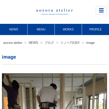
Site
Footer
☰
NEWS
MENU
WORKS
PROFILE
>
>
>
>
aozora atelier
NEWS
ブログ
リノベ7日目‼️
image
image