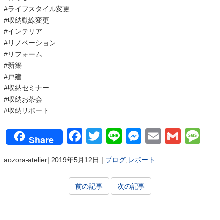
#ライフスタイル変更
#収納動線変更
#インテリア
#リノベーション
#リフォーム
#新築
#戸建
#収納セミナー
#収納お茶会
#収納サポート
Facebook
Twitter
Line
Messenger
Email
Gmai
Me
Share
aozora-atelier
|
2019年5月12日
|
ブログ
,
レポート
前の記事
次の記事