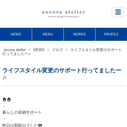
Site
Footer
☰
NEWS
MENU
WORKS
PROFILE
>
>
>
aozora atelier
NEWS
ブログ
ライフスタイル変更のサポート
行ってましたー♫
ライフスタイル変更のサポート行ってましたー
♫
🏠🏠
・
暮らしの収納サポート
・
昨日は和歌山でした🚃