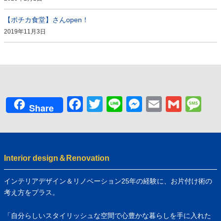
【ポチカ食堂】さんopen！
2019年11月3日
Facebook
Twitter
Line
Messenger
Email
Gmai
Me
Share
Interior design＆Renovation
インテリアデザイン＆リノベーション25年の経験に、お片付け術の
考え方をプラス。
「自分らしいスタイリッシュな空間で心豊かな暮らしを手に入れた