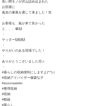
長い間モノが沢山詰め込まれた
お部屋に
嵐並の暴風を通して来ました！笑
・
お客様も、嵐が来て良かった
と、、、😁🙌
・
ヤッター🙌🙌🙌
・
やりがいのある現場でした！
・
ありがとうございました😊♫
・
#暮らしの収納便利にしますよ(^^)♫
#収納アドバイザー篠森弘子
#aozoraateler
#整理収納
#収納
#動線
#暮らし