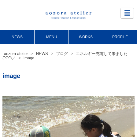
Site
Footer
☰
NEWS
MENU
WORKS
PROFILE
>
>
>
aozora atelier
NEWS
ブログ
エネルギー充電して来ました
>
(^O^)／
image
image