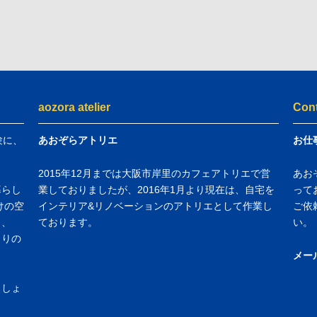
aozora atelier
Con
験に、
あおぞらアトリエ
お仕
2015年12月までは大阪市岸里のカフェアトリエで営
あお
暮らし
業しておりましたが、2016年1月より現在は、自宅を
って
けの空
インテリア&リノベーションのアトリエとして作業し
ご依
し、
ております。
い。
くりの
メー
ましょ