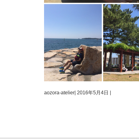
aozora-atelier
|
2016年5月4日
|