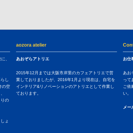
aozora atelier
Con
験に、
あおぞらアトリエ
お仕
2015年12月までは大阪市岸里のカフェアトリエで営
あお
暮らし
業しておりましたが、2016年1月より現在は、自宅を
って
けの空
インテリア&リノベーションのアトリエとして作業し
ご依
し、
ております。
い。
くりの
メー
ましょ