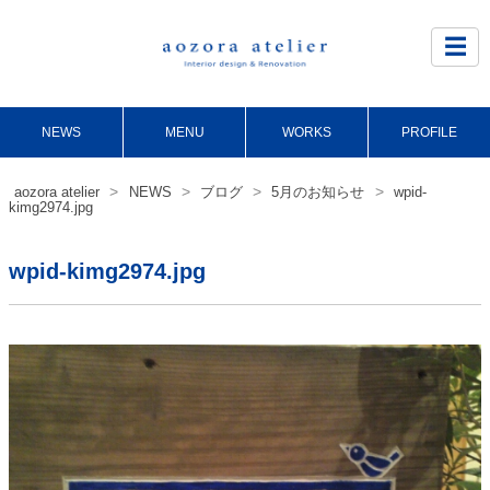
Site
Footer
☰
NEWS
MENU
WORKS
PROFILE
>
>
>
>
aozora atelier
NEWS
ブログ
5月のお知らせ
wpid-
kimg2974.jpg
wpid-kimg2974.jpg