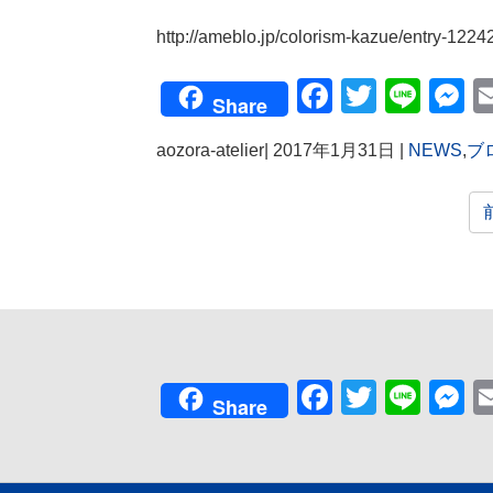
http://ameblo.jp/colorism-kazue/entry-122
Facebook
Twitter
Line
M
Share
aozora-atelier
|
2017年1月31日
|
NEWS
,
ブ
Facebook
Twitter
Line
M
Share