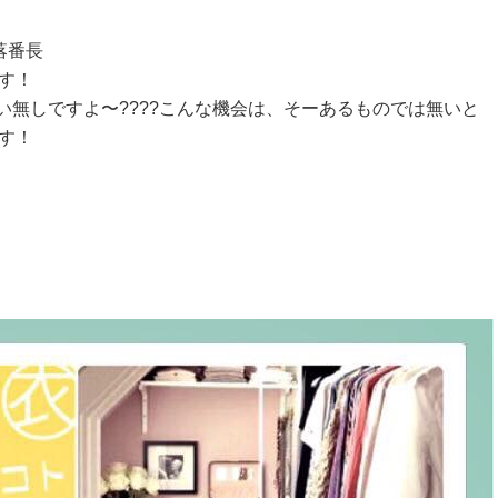
落番長
す！
い無しですよ〜????こんな機会は、そーあるものでは無いと
す！