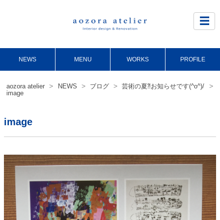
Site
Footer
☰
NEWS
MENU
WORKS
PROFILE
>
>
>
>
aozora atelier
NEWS
ブログ
芸術の夏⁈お知らせです(^o^)/
image
image