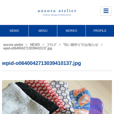
Site
Footer
☰
NEWS
MENU
WORKS
PROFILE
>
>
>
>
aozora atelier
NEWS
ブログ
“匂い袋作り”のお知らせ
wpid-o0640042713039410137.jpg
wpid-o0640042713039410137.jpg