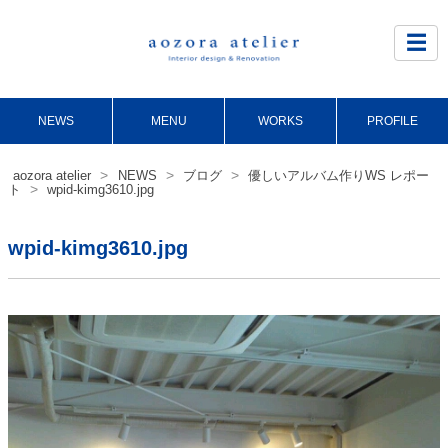
Site
Footer
☰
NEWS
MENU
WORKS
PROFILE
>
>
>
aozora atelier
NEWS
ブログ
優しいアルバム作りWS レポー
>
ト
wpid-kimg3610.jpg
wpid-kimg3610.jpg