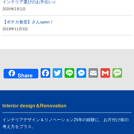
インテリア選びのお手伝い♫
2020年2月1日
【ポチカ食堂】さんopen！
2019年11月3日
Facebook
Twitter
Line
Messenger
Email
Gmai
Me
Share
Interior design＆Renovation
インテリアデザイン＆リノベーション25年の経験に、お片付け術の
考え方をプラス。