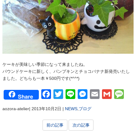
ケーキが美味しい季節になって来ましたね。
パウンドケーキに新しく、パンプキンとチョコバナナ新発売いたし
ました。どちらも一本￥500円です(*^^*)
Facebook
Twitter
Line
Messenger
Email
Gmai
Me
Share
aozora-atelier
|
2013年10月2日
|
NEWS
,
ブログ
前の記事
次の記事