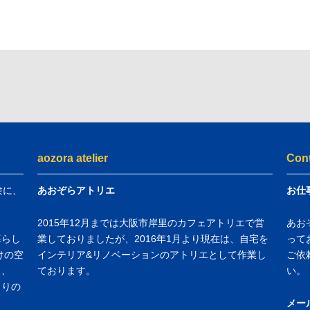
aozora atelier
Con
験に、
あおぞらアトリエ
お仕
2015年12月までは大阪市岸里のカフェアトリエで営
あお
暮らし
業しておりましたが、2016年1月より現在は、自宅を
って
けの空
インテリア&リノベーションのアトリエとして作業し
ご依
し、
ております。
い。
くりの
メー